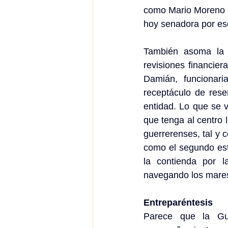
como Mario Moreno (i
hoy senadora por ese
También asoma la c
revisiones financier
Damián, funcionari
receptáculo de rese
entidad. Lo que se v
que tenga al centro 
guerrerenses, tal y 
como el segundo est
la contienda por l
navegando los mares 
Entreparéntesis
Parece que la Gua