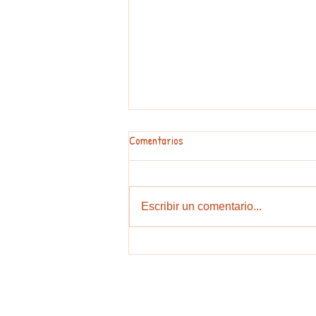
Comentarios
Escribir un comentario...
Aida Melina, los Salgado y el fino
arte de los homenajes.