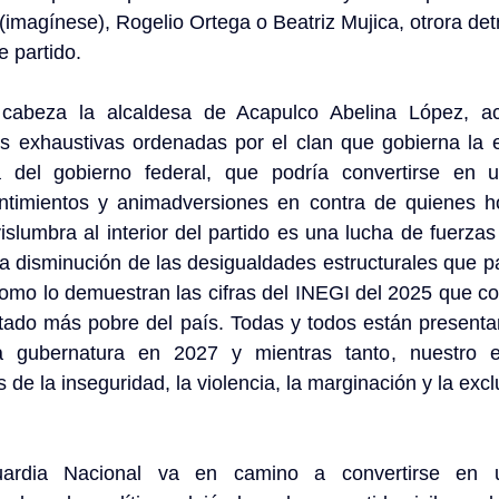
magínese), Rogelio Ortega o Beatriz Mujica, otrora detra
 partido. 
abeza la alcaldesa de Acapulco Abelina López, act
as exhaustivas ordenadas por el clan que gobierna la e
a del gobierno federal, que podría convertirse en 
ntimientos y animadversiones en contra de quienes ho
islumbra al interior del partido es una lucha de fuerzas 
la disminución de las desigualdades estructurales que pa
como lo demuestran las cifras del INEGI del 2025 que co
ado más pobre del país. Todas y todos están presenta
a gubernatura en 2027 y mientras tanto, nuestro es
de la inseguridad, la violencia, la marginación y la excl
rdia Nacional va en camino a convertirse en un