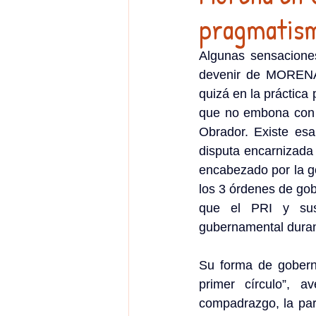
pragmatism
Algunas sensaciones
devenir de MORENA c
quizá en la práctica 
que no embona con e
Obrador. Existe esa
disputa encarnizada
encabezado por la g
los 3 órdenes de gobi
que el PRI y sus
gubernamental duran
Su forma de gobern
primer círculo”, a
compadrazgo, la pare