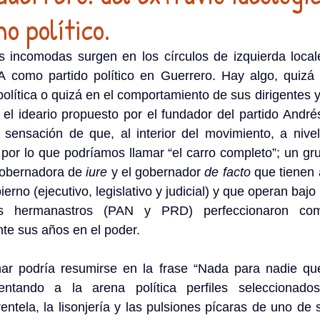
o político.
 incomodas surgen en los círculos de izquierda locales
omo partido político en Guerrero. Hay algo, quizá en
política o quizá en el comportamiento de sus dirigentes y
l ideario propuesto por el fundador del partido André
 sensación de que, al interior del movimiento, a nivel
 por lo que podríamos llamar “el carro completo”; un g
obernadora de 
iure 
y el gobernador 
de facto
 que tienen 
erno (ejecutivo, legislativo y judicial) y que operan bajo l
 hermanastros (PAN y PRD) perfeccionaron como
te sus años en el poder. 
ar podría resumirse en la frase “Nada para nadie qu
ventando a la arena política perfiles seleccionado
ntela, la lisonjería y las pulsiones pícaras de uno de s