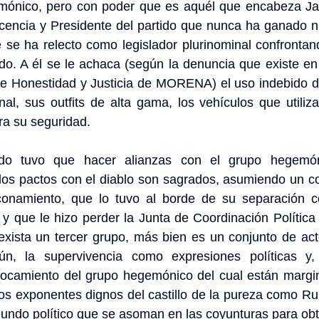
mónico, pero con poder que es aquél que encabeza Jac
icencia y Presidente del partido que nunca ha ganado n
e se ha relecto como legislador plurinominal confrontand
do. A él se le achaca (según la denuncia que existe en 
e Honestidad y Justicia de MORENA) el uso indebido de
l, sus outfits de alta gama, los vehículos que utiliza
a su seguridad. 
do tuvo que hacer alianzas con el grupo hegemón
os pactos con el diablo son sagrados, asumiendo un cos
nconamiento, que lo tuvo al borde de su separación c
 que le hizo perder la Junta de Coordinación Política 
exista un tercer grupo, más bien es un conjunto de act
, la supervivencia como expresiones políticas y, s
rrocamiento del grupo hegemónico del cual están margin
os exponentes dignos del castillo de la pureza como Ru
mundo político que se asoman en las coyunturas para ob