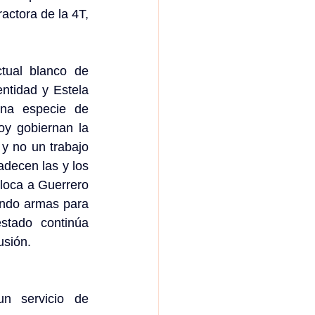
ctora de la 4T, 
ual blanco de 
ntidad y Estela 
una especie de 
y gobiernan la 
y no un trabajo 
decen las y los 
loca a Guerrero 
ndo armas para 
tado continúa 
usión.
 servicio de 