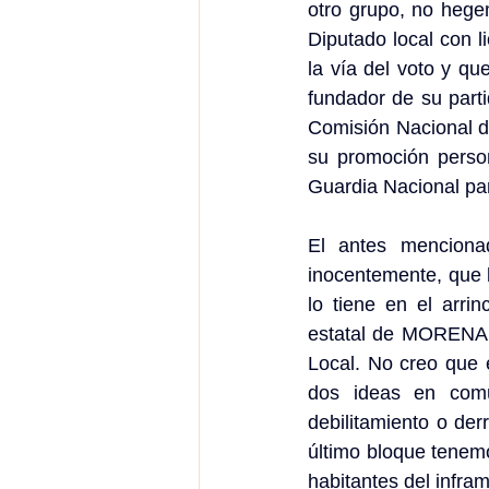
otro grupo, no hege
Diputado local con l
la vía del voto y qu
fundador de su parti
Comisión Nacional d
su promoción persona
Guardia Nacional par
El antes menciona
inocentemente, que l
lo tiene en el arri
estatal de MORENA y
Local. No creo que 
dos ideas en común
debilitamiento o de
último bloque tenem
habitantes del infra